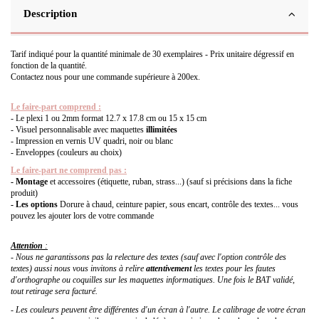
Description
Tarif indiqué pour la quantité minimale de 30 exemplaires - Prix unitaire dégressif en
fonction de la quantité.
Contactez nous pour une commande supérieure à 200ex.
Le faire-part comprend :
- Le plexi 1 ou 2mm format 12.7 x 17.8 cm ou 15 x 15 cm
- Visuel personnalisable avec maquettes
illimitées
- Impression en vernis UV quadri, noir ou blanc
- Enveloppes (couleurs au choix)
Le faire-part ne comprend pas :
- Montage
et accessoires (étiquette, ruban, strass...) (sauf si précisions dans la fiche
produit)
- Les options
Dorure à chaud, ceinture papier, sous encart, contrôle des textes... vous
pouvez les ajouter lors de votre commande
Attention
:
- Nous ne garantissons pas la relecture des textes (sauf avec l'option contrôle des
textes) aussi nous vous invitons à relire
attentivement
les textes pour les fautes
d'orthographe ou coquilles sur les maquettes informatiques. Une fois le BAT validé,
tout retirage sera facturé.
- Les couleurs peuvent être différentes d'un écran à l'autre. Le calibrage de votre écran