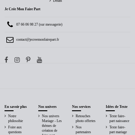
Délais
Je Crée Mon Faire Part
07 66 06 98 27 (sur messagerie)
contact@jecreemonfairepart.fr
En savoir plus
Nos univers
Nos services
Idées de Texte
Notre
Nos univers
Retouches
Texte faire-
philosohie
Mariage - Les
photo offertes
part naissance
thèmes de
Foire aux
Nos
Texte faire-
création de
questions
partenaires
part mariage