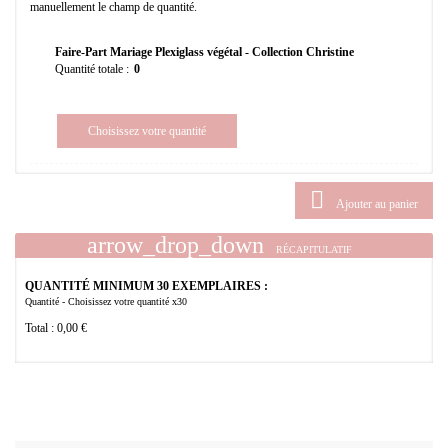
manuellement le champ de quantité.
Faire-Part Mariage Plexiglass végétal - Collection Christine
Quantité totale :
Choisissez votre quantité

Ajouter au panier
arrow_drop_down
RÉCAPITULATIF
QUANTITÉ MINIMUM 30 EXEMPLAIRES :
Quantité - Choisissez votre quantité x30
Total :
0,00 €