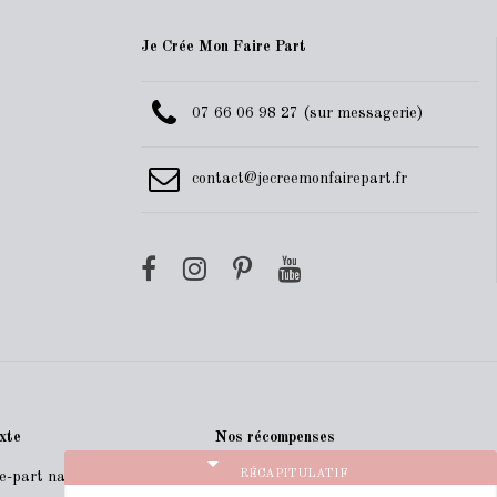
Je Crée Mon Faire Part
07 66 06 98 27 (sur messagerie)
contact@jecreemonfairepart.fr
xte
Nos récompenses
arrow_drop_down
RÉCAPITULATIF
re-part naissance