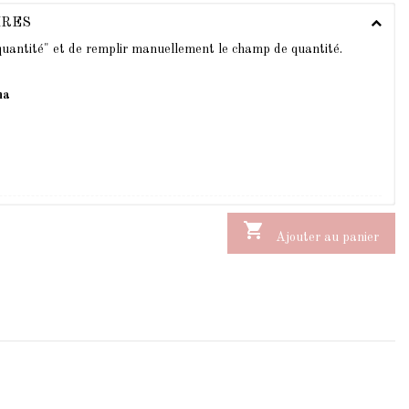
IRES
 quantité" et de remplir manuellement le champ de quantité.
na

Ajouter au panier