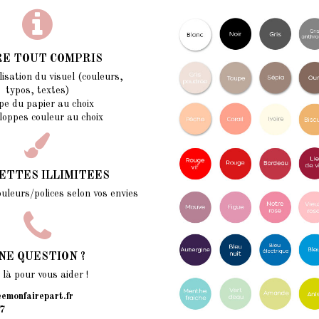
RE TOUT COMPRIS
isation du visuel (couleurs,
typos, textes)
pe du papier au choix
loppes couleur au choix
ETTES ILLIMITEES
ouleurs/polices selon vos envies
NE QUESTION ?
à pour vous aider !
emonfairepart.fr
7