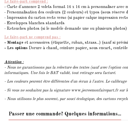
Le faire-part comprend :
- Carte d'annonce 2 volets format 14 x 14 cm à personnaliser avec
- Personnalisation des couleurs (2 couleurs) et typos (sous réserve 
- Impression du carton recto verso (si papier calque impression recto
- Enveloppes blanches standards
- Retouches photos (si le modèle demande une ou plusieurs photos)
Le faire-part ne comprend pas :
- Montage
et accessoires (étiquette, ruban, strass...) (sauf si précis
- Les options
Dorure à chaud, ceinture papier, sous encart, contrôle 
Attention
:
- Nous ne garantissons pas la relecture des textes (sauf avec l'option con
informatiques. Une fois le BAT validé, tout retirage sera facturé.
- Les couleurs peuvent être différentes d'un écran à l'autre. Le calibrage
- Si vous ne souhaitez pas la signature www.jecreemonfairepart.fr sur 
- Nous utilisons le plus souvent, par souci écologique, des cartons recyc
Passer une commande? Quelques informations...