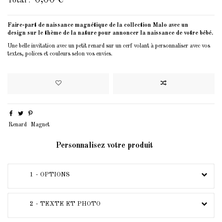
Total :
Faire-part de naissance magnétique de la collection Malo avec un
design sur le thème de la nature pour annoncer la naissance de votre bébé.
Une belle invitation avec un petit renard sur un cerf volant à personnaliser avec vos
textes, polices et couleurs selon vos envies.
Renard
Magnet
Personnalisez votre produit
1 - OPTIONS
2 - TEXTE ET PHOTO