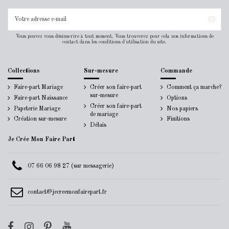
Vous pouvez vous désinscrire à tout moment. Vous trouverez pour cela nos informations de
contact dans les conditions d'utilisation du site.
Collections
Sur-mesure
Commande
Faire-part Mariage
Créer son faire-part
Comment ça marche?
sur-mesure
Faire-part Naissance
Options
Créer son faire-part
Papeterie Mariage
Nos papiers
de mariage
Création sur-mesure
Finitions
Délais
Je Crée Mon Faire Part
07 66 06 98 27 (sur messagerie)
contact@jecreemonfairepart.fr