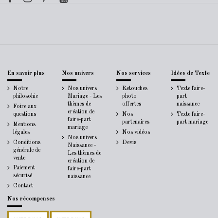
En savoir plus
Nos univers
Nos services
Idées de Texte
Notre
Nos univers
Retouches
Texte faire-
philosohie
Mariage - Les
photo
part
thèmes de
offertes
naissance
Foire aux
création de
questions
Nos
Texte faire-
faire-part
partenaires
part mariage
Mentions
mariage
légales
Nos vidéos
Nos univers
Conditions
Devis
Naissance -
générale de
Les thèmes de
vente
création de
Paiement
faire-part
sécurisé
naissance
Contact
Nos récompenses