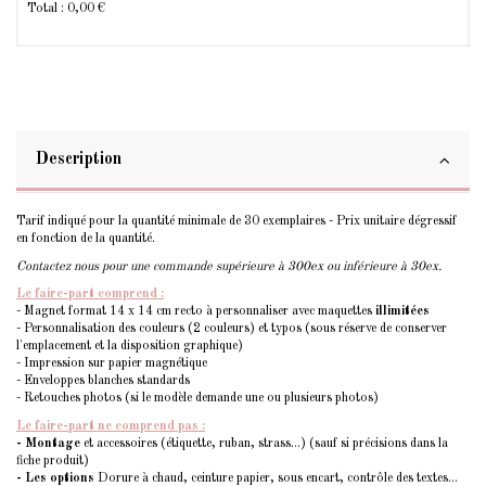
Total :
0,00 €
Description
Tarif indiqué pour la quantité minimale de 30 exemplaires - Prix unitaire dégressif
en fonction de la quantité.
Contactez nous pour une commande supérieure à 300ex ou inférieure à 30ex.
Le faire-part comprend :
- Magnet format 14 x 14 cm recto à personnaliser avec maquettes
illimitées
- Personnalisation des couleurs (2 couleurs) et typos (sous réserve de conserver
l'emplacement et la disposition graphique)
- Impression sur papier magnétique
- Enveloppes blanches standards
- Retouches photos (si le modèle demande une ou plusieurs photos)
Le faire-part ne comprend pas :
- Montage
et accessoires (étiquette, ruban, strass...) (sauf si précisions dans la
fiche produit)
- Les options
Dorure à chaud, ceinture papier, sous encart, contrôle des textes...