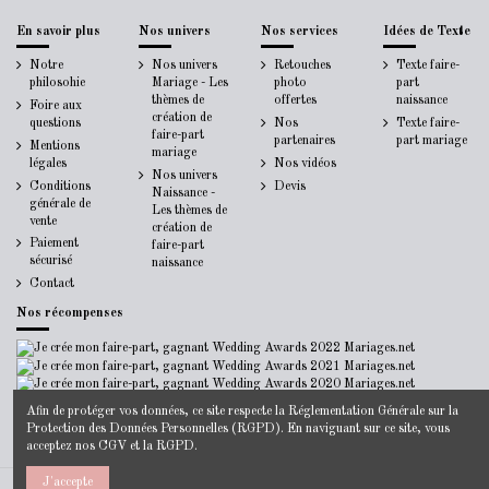
En savoir plus
Nos univers
Nos services
Idées de Texte
Notre
Nos univers
Retouches
Texte faire-
philosohie
Mariage - Les
photo
part
thèmes de
offertes
naissance
Foire aux
création de
questions
Nos
Texte faire-
faire-part
partenaires
part mariage
Mentions
mariage
légales
Nos vidéos
Nos univers
Conditions
Devis
Naissance -
générale de
Les thèmes de
vente
création de
Paiement
faire-part
sécurisé
naissance
Contact
Nos récompenses
Afin de protéger vos données, ce site respecte la
Réglementation Générale sur la
Protection des Données Personnelles
(RGPD). En naviguant sur ce site, vous
acceptez nos
CGV
et la
RGPD
.
J'accepte
© 2014-2022 - Jecreemonfairepart.fr -
Mentions Légales
-
CGV
-
Politique de