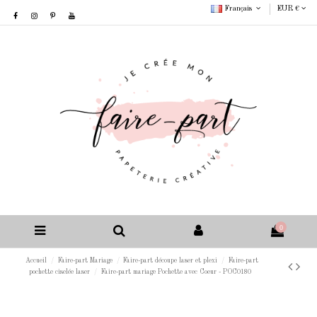
Français
EUR €
0
Accueil
Faire-part Mariage
Faire-part découpe laser et plexi
Faire-part
pochette ciselée laser
Faire-part mariage Pochette avec Coeur - POC0180