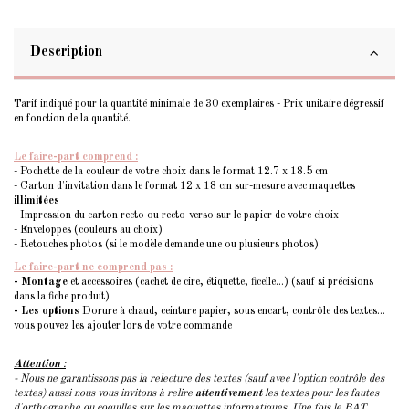
Description
Tarif indiqué pour la quantité minimale de 30 exemplaires - Prix unitaire dégressif
en fonction de la quantité.
Le faire-part comprend :
- Pochette de la couleur de votre choix dans le format 12.7 x 18.5 cm
- Carton d'invitation dans le format 12 x 18 cm sur-mesure avec maquettes
illimitées
- Impression du carton recto ou recto-verso sur le papier de votre choix
- Enveloppes (couleurs au choix)
- Retouches photos (si le modèle demande une ou plusieurs photos)
Le faire-part ne comprend pas :
- Montage
et accessoires (cachet de cire, étiquette, ficelle...) (sauf si précisions
dans la fiche produit)
- Les options
Dorure à chaud, ceinture papier, sous encart, contrôle des textes...
vous pouvez les ajouter lors de votre commande
Attention
:
- Nous ne garantissons pas la relecture des textes (sauf avec l'option contrôle des
textes) aussi nous vous invitons à relire
attentivement
les textes pour les fautes
d'orthographe ou coquilles sur les maquettes informatiques. Une fois le BAT