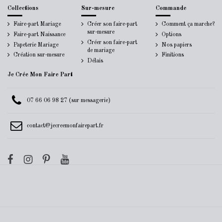
Collections
Sur-mesure
Commande
Faire-part Mariage
Créer son faire-part
Comment ça marche?
sur-mesure
Faire-part Naissance
Options
Créer son faire-part
Papeterie Mariage
Nos papiers
de mariage
Création sur-mesure
Finitions
Délais
Je Crée Mon Faire Part
07 66 06 98 27 (sur messagerie)
contact@jecreemonfairepart.fr