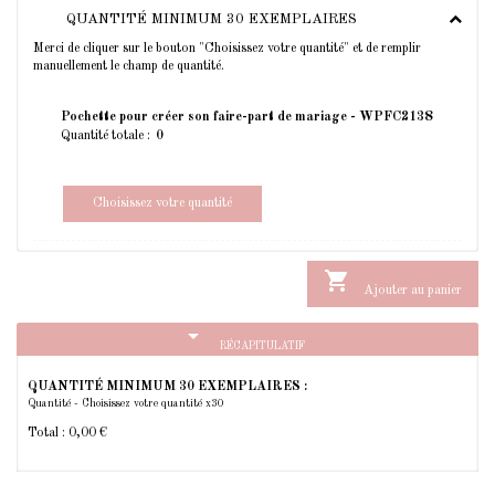
QUANTITÉ MINIMUM 30 EXEMPLAIRES
Merci de cliquer sur le bouton "Choisissez votre quantité" et de remplir
manuellement le champ de quantité.
Pochette pour créer son faire-part de mariage - WPFC2138
Quantité totale :
Choisissez votre quantité

Ajouter au panier
arrow_drop_down
RÉCAPITULATIF
QUANTITÉ MINIMUM 30 EXEMPLAIRES :
Quantité - Choisissez votre quantité x30
Total :
0,00 €