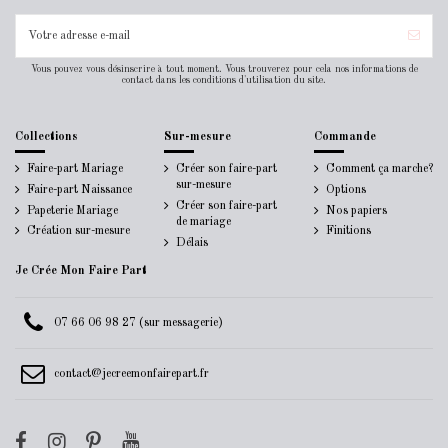
Vous pouvez vous désinscrire à tout moment. Vous trouverez pour cela nos informations de
contact dans les conditions d'utilisation du site.
Collections
Sur-mesure
Commande
Faire-part Mariage
Créer son faire-part
Comment ça marche?
sur-mesure
Faire-part Naissance
Options
Créer son faire-part
Papeterie Mariage
Nos papiers
de mariage
Création sur-mesure
Finitions
Délais
Je Crée Mon Faire Part
07 66 06 98 27 (sur messagerie)
contact@jecreemonfairepart.fr