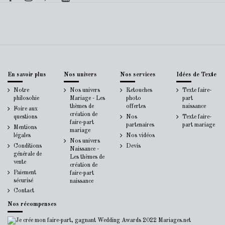
En savoir plus
Nos univers
Nos services
Idées de Texte
Notre
Nos univers
Retouches
Texte faire-
philosohie
Mariage - Les
photo
part
thèmes de
offertes
naissance
Foire aux
création de
questions
Nos
Texte faire-
faire-part
partenaires
part mariage
Mentions
mariage
légales
Nos vidéos
Nos univers
Conditions
Devis
Naissance -
générale de
Les thèmes de
vente
création de
Paiement
faire-part
sécurisé
naissance
Contact
Nos récompenses