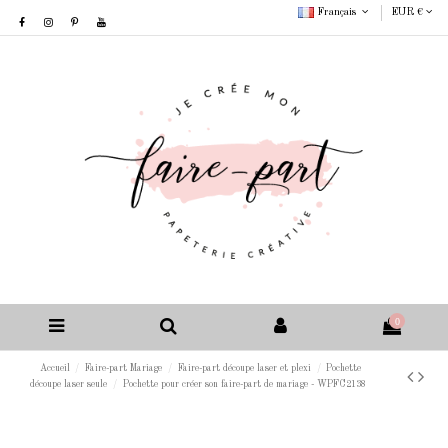
Français
EUR €
0
Accueil
Faire-part Mariage
Faire-part découpe laser et plexi
Pochette
découpe laser seule
Pochette pour créer son faire-part de mariage - WPFC2138