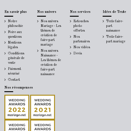
En savoir plus
Nos univers
Nos services
Idées de Texte
Notre
Nos univers
Retouches
Texte faire-
philosohie
Mariage - Les
photo
part
thèmes de
offertes
naissance
Foire aux
création de
questions
Nos
Texte faire-
faire-part
partenaires
part mariage
Mentions
mariage
légales
Nos vidéos
Nos univers
Conditions
Devis
Naissance -
générale de
Les thèmes de
vente
création de
Paiement
faire-part
sécurisé
naissance
Contact
Nos récompenses