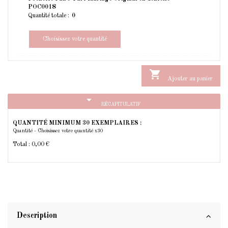
POC0018
Quantité totale :
Choisissez votre quantité

Ajouter au panier
arrow_drop_down
RÉCAPITULATIF
QUANTITÉ MINIMUM 30 EXEMPLAIRES :
Quantité - Choisissez votre quantité x30
Total :
0,00 €
Description