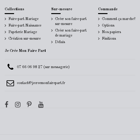
Collections
Sur-mesure
Commande
Faire-part Mariage
Créer son faire-part
Comment ça marche?
sur-mesure
Faire-part Naissance
Options
Créer son faire-part
Papeterie Mariage
Nos papiers
de mariage
Création sur-mesure
Finitions
Délais
Je Crée Mon Faire Part
07 66 06 98 27 (sur messagerie)
contact@jecreemonfairepart.fr