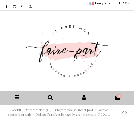
Français
EUR €
0
Accueil
Faire-part Mariage
Faire-part découpe laser et plexi
Pochette
découpe laser seule
Pochette Faire-Part Mariage Original en dentelle - POC0018