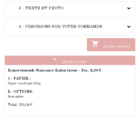
3 - TEXTE ET PHOTO
4 - PRECISIONS SUR VOTRE COMMANDE

Ajouter au panier
arrow_drop_down
RÉCAPITULATIF
Remerciements Naissance Raton laveur - Eva :
2,00 €
1 - PAPIER :
Papier recyclé mat 300g
2 - OPTIONS :
Sans option
Total :
20,04 €