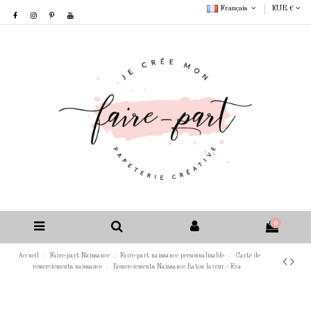
Français
EUR €
0
Accueil
Faire-part Naissance
Faire-part naissance personnalisable
Carte de
remerciements naissance
Remerciements Naissance Raton laveur - Eva