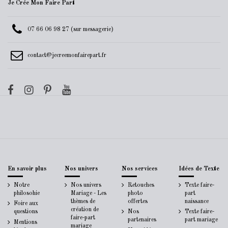
Je Crée Mon Faire Part
07 66 06 98 27 (sur messagerie)
contact@jecreemonfairepart.fr
En savoir plus
Nos univers
Nos services
Idées de Texte
Notre
Nos univers
Retouches
Texte faire-
philosohie
Mariage - Les
photo
part
thèmes de
offertes
naissance
Foire aux
création de
questions
Nos
Texte faire-
faire-part
partenaires
part mariage
Mentions
mariage