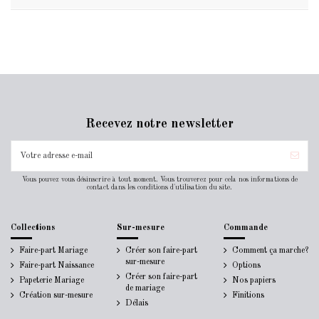
Recevez notre newsletter
Vous pouvez vous désinscrire à tout moment. Vous trouverez pour cela nos informations de
contact dans les conditions d'utilisation du site.
Collections
Sur-mesure
Commande
Faire-part Mariage
Créer son faire-part
Comment ça marche?
sur-mesure
Faire-part Naissance
Options
Créer son faire-part
Papeterie Mariage
Nos papiers
de mariage
Création sur-mesure
Finitions
Délais