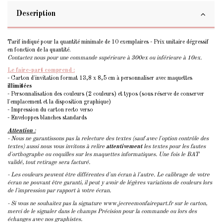
Description
Tarif indiqué pour la quantité minimale de 10 exemplaires - Prix unitaire dégressif
en fonction de la quantité.
Contactez nous pour une commande supérieure à 300ex ou inférieure à 10ex.
Le faire-part comprend :
- Carton d'invitation format 13,8 x 8,5 cm à personnaliser avec maquettes
illimitées
- Personnalisation des couleurs (2 couleurs) et typos (sous réserve de conserver
l'emplacement et la disposition graphique)
- Impression du carton recto verso
- Enveloppes blanches standards
Attention
:
- Nous ne garantissons pas la relecture des textes (sauf avec l'option contrôle des
textes) aussi nous vous invitons à relire
attentivement
les textes pour les fautes
d'orthographe ou coquilles sur les maquettes informatiques. Une fois le BAT
validé, tout retirage sera facturé.
- Les couleurs peuvent être différentes d'un écran à l'autre. Le calibrage de votre
écran ne pouvant être garanti, il peut y avoir de légères variations de couleurs lors
de l'impression par rapport à votre écran.
- Si vous ne souhaitez pas la signature www.jecreemonfairepart.fr sur le carton,
merci de le signaler dans le champs Précision pour la commande ou lors des
échanges avec nos graphistes.