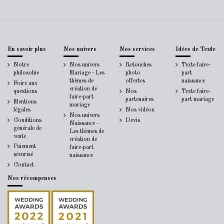
En savoir plus
Nos univers
Nos services
Idées de Texte
Notre
Nos univers
Retouches
Texte faire-
philosohie
Mariage - Les
photo
part
thèmes de
offertes
naissance
Foire aux
création de
questions
Nos
Texte faire-
faire-part
partenaires
part mariage
Mentions
mariage
légales
Nos vidéos
Nos univers
Conditions
Devis
Naissance -
générale de
Les thèmes de
vente
création de
Paiement
faire-part
sécurisé
naissance
Contact
Nos récompenses