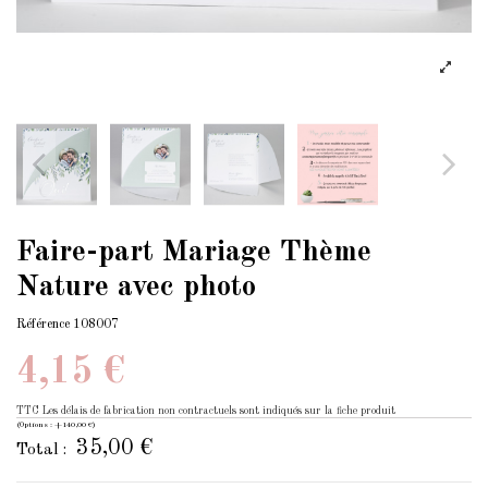
Faire-part Mariage Thème
Nature avec photo
Référence
108007
4,15 €
TTC
Les délais de fabrication non contractuels sont indiqués sur la fiche produit
(Options : +140,00 €)
35,00 €
Total :