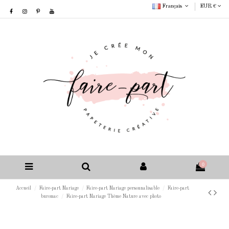
Français
EUR €
0
Accueil
Faire-part Mariage
Faire-part Mariage personnalisable
Faire-part
buromac
Faire-part Mariage Thème Nature avec photo