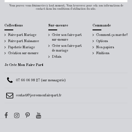
Vous pouvez vous désinscrire à tout moment. Vous trouverez pour cela nos informations de
contact dans les conditions d'utilisation du site.
Collections
Sur-mesure
Commande
Faire-part Mariage
Créer son faire-part
Comment ça marche?
sur-mesure
Faire-part Naissance
Options
Créer son faire-part
Papeterie Mariage
Nos papiers
de mariage
Création sur-mesure
Finitions
Délais
Je Crée Mon Faire Part
07 66 06 98 27 (sur messagerie)
contact@jecreemonfairepart.fr