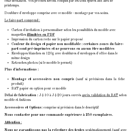
cette invitation. Vos proches seront conquis par les tons épurés aux airs de
printemps.
Doublure d'enveloppe comprise avec ce modèle - montage par vos soins.
Le faire-part comprend :
Carton d'invitation à personnaliser selon les possibilités du modèle avec
maquettes
illimitées en PDF
Impression du carton recto sur le papier proposé
Couleur du design et papier non modifiable : certaines zones du faire-
part sont pré-imprimées et ne pourrons en aucun être modifiées
Enveloppes blanches en 120g avec doublures d'enveloppes d'office dans le
même design
Retouches photos (si le modèle le permet)
Plus d'informations :
Montage et accessoires non compris
(sauf si précisions dans la fiche
produit)
BAT papier en option pour ce modèle
Délai de fabrication :
J+10 à J+20 jours ouvrés
après validation du BAT
selon
modèle et finitions
Accessoires et Options:
comprise si précision dans le descriptif
Nous contacter pour une commande supérieure à 250 exemplaires.
Attention
:
Nous ne garantissons pas la relecture des textes
systématiquement (sauf avec