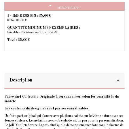
arrow_drop_down
RÉCAPITULATIF
1 - IMPRESSION :
35,00 €
Recto : 35,00 €
QUANTITÉ MINIMUM 30 EXEMPLAIRES :
Quantité - Choisissez votre quantité x30
Total :
35,00 €
Description
Faire-part Collection Originale à personnaliser selon les possibilités du
modèle
Les couleurs du design ne sont pas personnalisables.
Un faire-part original qui s'ouvre avec plusieurs rabats sur le thème nature avec ses
douces couleurs. Le médaillon avec votre photo est un peu pour la personnalisation.
Le joli "Oui" en dorure Argent ainsi que la découpe tendance font tout le charme de