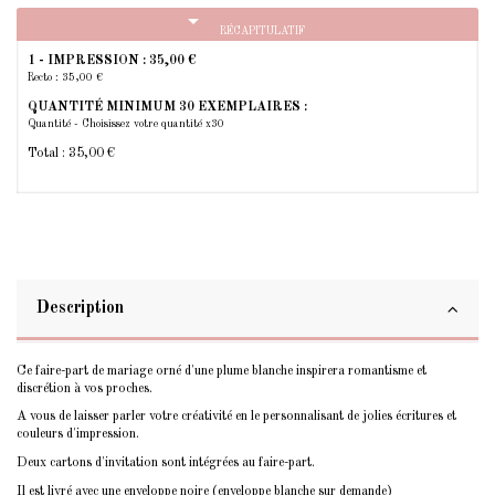
arrow_drop_down
RÉCAPITULATIF
1 - IMPRESSION :
35,00 €
Recto : 35,00 €
QUANTITÉ MINIMUM 30 EXEMPLAIRES :
Quantité - Choisissez votre quantité x30
Total :
35,00 €
Description
Ce faire-part de mariage orné d'une plume blanche inspirera romantisme et
discrétion à vos proches.
A vous de laisser parler votre créativité en le personnalisant de jolies écritures et
couleurs d'impression.
Deux cartons d'invitation sont intégrées au faire-part.
Il est livré avec une enveloppe noire (enveloppe blanche sur demande)