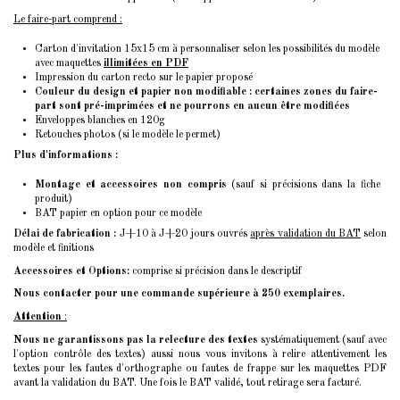
Le faire-part comprend :
Carton d'invitation 15x15 cm à personnaliser selon les possibilités du modèle
avec maquettes
illimitées en PDF
Impression du carton recto sur le papier proposé
Couleur du design et papier non modifiable : certaines zones du faire-
part sont pré-imprimées et ne pourrons en aucun être modifiées
Enveloppes blanches en 120g
Retouches photos (si le modèle le permet)
Plus d'informations :
Montage et accessoires non compris
(sauf si précisions dans la fiche
produit)
BAT papier en option pour ce modèle
Délai de fabrication :
J+10 à J+20 jours ouvrés
après validation du BAT
selon
modèle et finitions
Accessoires et Options:
comprise si précision dans le descriptif
Nous contacter pour une commande supérieure à 250 exemplaires.
Attention
:
Nous ne garantissons pas la relecture des textes
systématiquement (sauf avec
l'option contrôle des textes) aussi nous vous invitons à relire attentivement les
textes pour les fautes d'orthographe ou fautes de frappe sur les maquettes PDF
avant la validation du BAT. Une fois le BAT validé, tout retirage sera facturé.