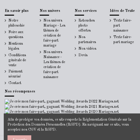
En savoir plus
Nos univers
Nos services
Idées de Texte
Notre
Nos univers
Retouches
Texte faire-
philosohie
Mariage - Les
photo
part
thèmes de
offertes
naissance
Foire aux
création de
questions
Nos
Texte faire-
faire-part
partenaires
part mariage
Mentions
mariage
légales
Nos vidéos
Nos univers
Conditions
Devis
Naissance -
générale de
Les thèmes de
vente
création de
Paiement
faire-part
sécurisé
naissance
Contact
Nos récompenses
Afin de protéger vos données, ce site respecte la
Réglementation Générale sur la
Protection des Données Personnelles
(RGPD). En naviguant sur ce site, vous
acceptez nos
CGV
et la
RGPD
.