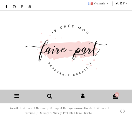
Français
EUR €
0
Accueil
Faire-part Mariage
Faire-part Mariage personnalisable
Faire-part
buromac
Faire-part Mariage Pochette Plume Blanche