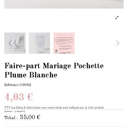
Faire-part Mariage Pochette
Plume Blanche
Référence
105062
4,03 €
TTC
Les délais de fabrication non contractuels sont indiqués sur la fiche produit
(Options : +140,00 €)
35,00 €
Total :