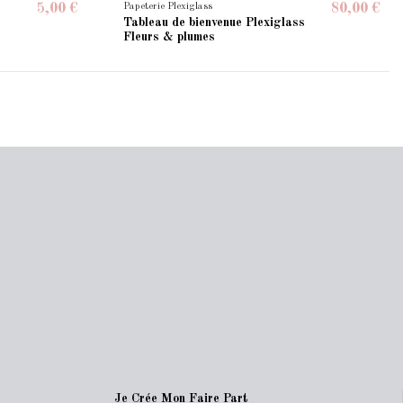
Papeterie Plexiglass
5,00 €
80,00 €
e
Tableau de bienvenue Plexiglass
Fleurs & plumes
Je Crée Mon Faire Part