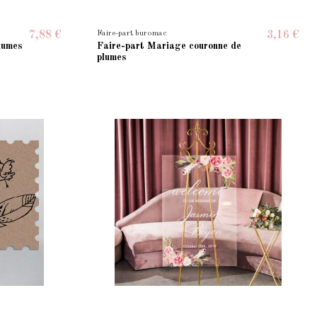
Faire-part buromac
7,88 €
3,16 €
lumes
Faire-part Mariage couronne de
plumes