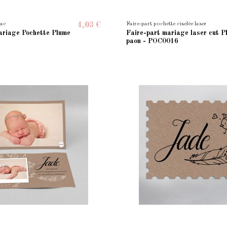
mac
Faire-part pochette ciselée laser
4,03 €
ariage Pochette Plume
Faire-part mariage laser cut P
paon - POC0016