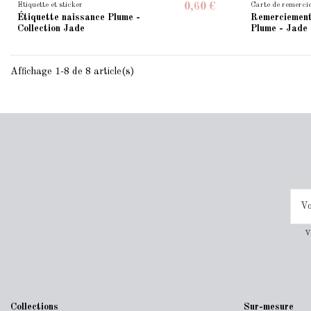
Etiquette et sticker
Carte de remerci
0,60 €
Étiquette naissance Plume -
Remerciemen
Collection Jade
Plume - Jade
Affichage 1-8 de 8 article(s)
V
Collections
Sur-mesure