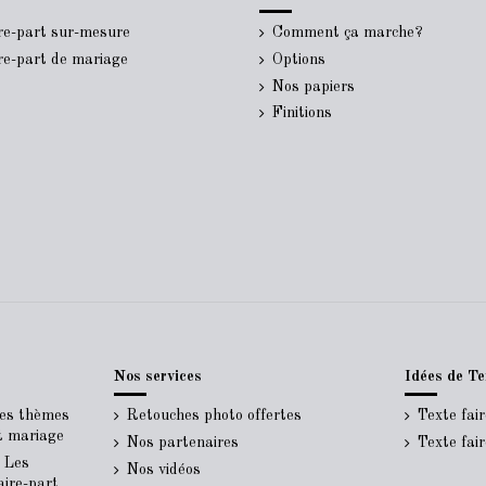
ire-part sur-mesure
Comment ça marche?
ire-part de mariage
Options
Nos papiers
Finitions
Nos services
Idées de Te
Les thèmes
Retouches photo offertes
Texte fai
rt mariage
Nos partenaires
Texte fai
- Les
Nos vidéos
aire-part