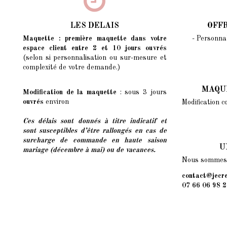
LES DELAIS
OFF
Maquette : première maquette dans votre
- Personnal
espace client entre 2 et 10 jours ouvrés
(selon si personnalisation ou sur-mesure et
complexité de votre demande.)
MAQU
Modification de la maquette
: sous 3 jours
ouvrés
environ
Modification c
Ces délais sont donnés à titre indicatif et
sont susceptibles d’être rallongés
en cas de
surcharge de commande en haute saison
U
mariage (décembre à mai) ou de vacances.
Nous sommes l
contact@jecre
07 66 06 98 2