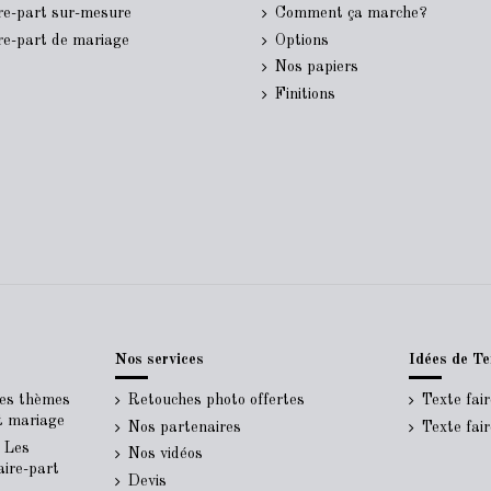
ire-part sur-mesure
Comment ça marche?
ire-part de mariage
Options
Nos papiers
Finitions
Nos services
Idées de Te
Les thèmes
Retouches photo offertes
Texte fai
rt mariage
Nos partenaires
Texte fai
- Les
Nos vidéos
aire-part
Devis