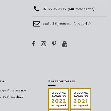
07 66 06 98 27 (sur messagerie)
contact@jecreemonfairepart.fr
xte
Nos récompenses
re-part naissance
re-part mariage