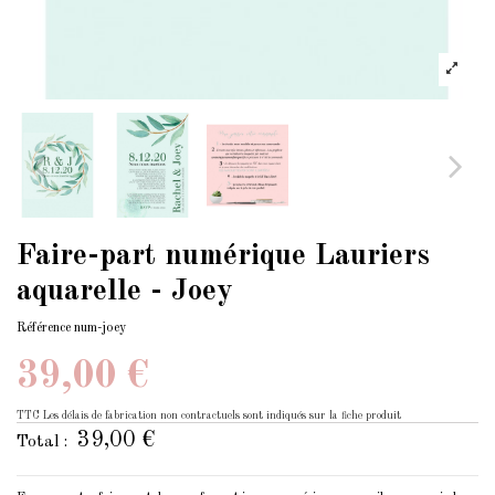
Faire-part numérique Lauriers
aquarelle - Joey
Référence
num-joey
39,00 €
TTC
Les délais de fabrication non contractuels sont indiqués sur la fiche produit
39,00 €
Total :