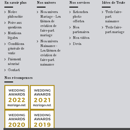
En savoir plus
Nos univers
Nos services
Idées de Texte
Notre
Nos univers
Retouches
Texte faire-
philosohie
Mariage - Les
photo
part
thèmes de
offertes
naissance
Foire aux
création de
questions
Nos
Texte faire-
faire-part
partenaires
part mariage
Mentions
mariage
légales
Nos vidéos
Nos univers
Conditions
Devis
Naissance -
générale de
Les thèmes de
vente
création de
Paiement
faire-part
sécurisé
naissance
Contact
Nos récompenses