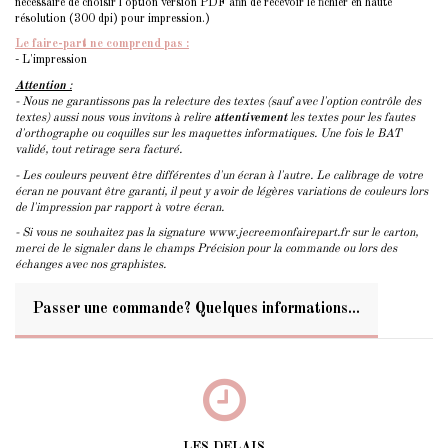
nécéssaire de choisir l'option version PDF afin de recevoir le fichier en haute
résolution (300 dpi) pour impression.)
Le faire-part ne comprend pas :
- L'impression
Attention
:
- Nous ne garantissons pas la relecture des textes (sauf avec l'option contrôle des
textes) aussi nous vous invitons à relire
attentivement
les textes pour les fautes
d'orthographe ou coquilles sur les maquettes informatiques. Une fois le BAT
validé, tout retirage sera facturé.
- Les couleurs peuvent être différentes d'un écran à l'autre. Le calibrage de votre
écran ne pouvant être garanti, il peut y avoir de légères variations de couleurs lors
de l'impression par rapport à votre écran.
- Si vous ne souhaitez pas la signature www.jecreemonfairepart.fr sur le carton,
merci de le signaler dans le champs Précision pour la commande ou lors des
échanges avec nos graphistes.
Passer une commande? Quelques informations...
LES DELAIS