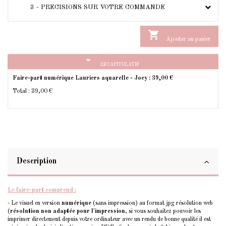
3 - PRECISIONS SUR VOTRE COMMANDE

Ajouter au panier
arrow_drop_down
RÉCAPITULATIF
Faire-part numérique Lauriers aquarelle - Joey :
39,00 €
Total :
39,00 €
Description
Le faire-part comprend :
- Le visuel en version
numérique
(sans impression) au format jpg résolution web
(
résolution non adaptée pour l'impression
, si vous souhaitez pouvoir les
imprimer directement depuis votre ordinateur avec un rendu de bonne qualité il est