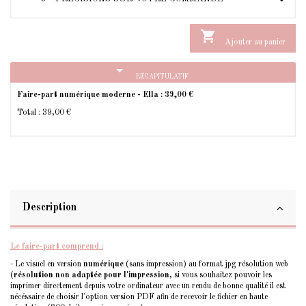

Ajouter au panier
arrow_drop_down
RÉCAPITULATIF
Faire-part numérique moderne - Ella :
39,00 €
Total :
39,00 €
Description
Le faire-part comprend :
- Le visuel en version
numérique
(sans impression) au format jpg résolution web
(
résolution non adaptée pour l'impression
, si vous souhaitez pouvoir les
imprimer directement depuis votre ordinateur avec un rendu de bonne qualité il est
nécéssaire de choisir l'option version PDF afin de recevoir le fichier en haute