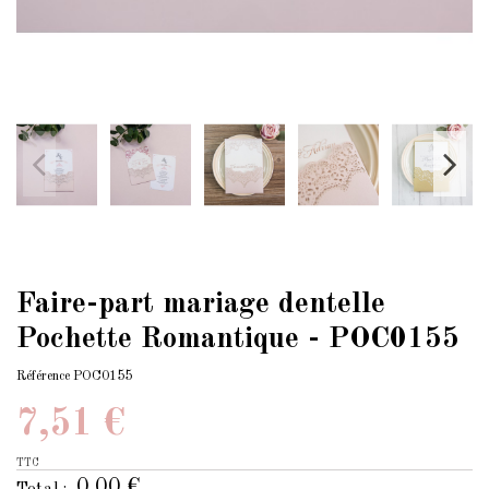
Faire-part mariage dentelle
Pochette Romantique - POC0155
Référence
POC0155
7,51 €
TTC
0,00 €
Total :