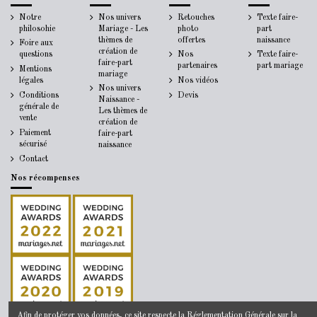
Notre
Nos univers
Retouches
Texte faire-
philosohie
Mariage - Les
photo
part
thèmes de
offertes
naissance
Foire aux
création de
questions
Nos
Texte faire-
faire-part
partenaires
part mariage
Mentions
mariage
légales
Nos vidéos
Nos univers
Conditions
Devis
Naissance -
générale de
Les thèmes de
vente
création de
Paiement
faire-part
sécurisé
naissance
Contact
Nos récompenses
Afin de protéger vos données, ce site respecte la
Réglementation Générale sur la