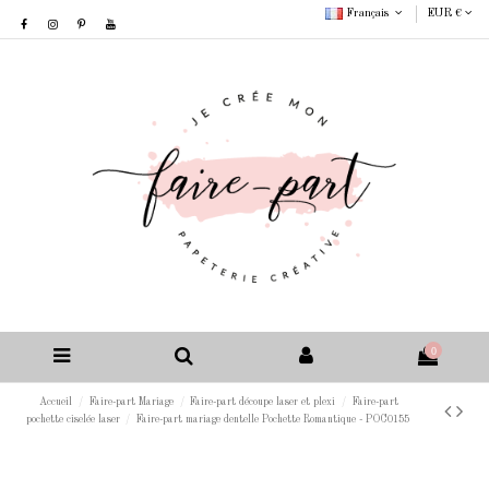
Français
EUR €
0
Accueil
Faire-part Mariage
Faire-part découpe laser et plexi
Faire-part
pochette ciselée laser
Faire-part mariage dentelle Pochette Romantique - POC0155