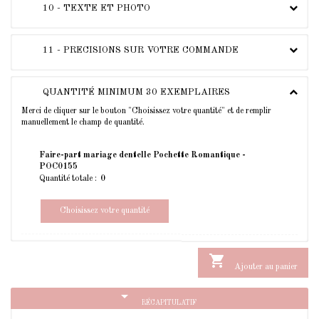
10 - TEXTE ET PHOTO
11 - PRECISIONS SUR VOTRE COMMANDE
QUANTITÉ MINIMUM 30 EXEMPLAIRES
Merci de cliquer sur le bouton "Choisissez votre quantité" et de remplir
manuellement le champ de quantité.
Faire-part mariage dentelle Pochette Romantique -
POC0155
Quantité totale :
Choisissez votre quantité

Ajouter au panier
arrow_drop_down
RÉCAPITULATIF