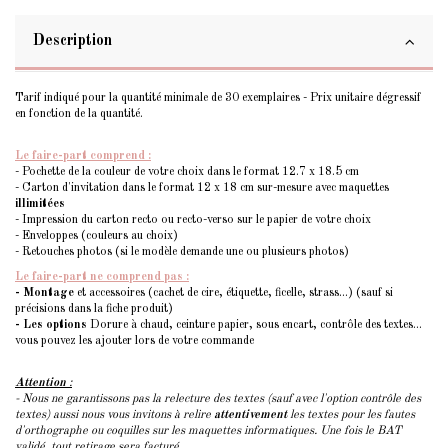
Description
Tarif indiqué pour la quantité minimale de 30 exemplaires - Prix unitaire dégressif
en fonction de la quantité.
Le faire-part comprend :
- Pochette de la couleur de votre choix dans le format 12.7 x 18.5 cm
- Carton d'invitation dans le format 12 x 18 cm sur-mesure avec maquettes
illimitées
- Impression du carton recto ou recto-verso sur le papier de votre choix
- Enveloppes (couleurs au choix)
- Retouches photos (si le modèle demande une ou plusieurs photos)
Le faire-part ne comprend pas :
- Montage
et accessoires (cachet de cire, étiquette, ficelle, strass...) (sauf si
précisions dans la fiche produit)
- Les options
Dorure à chaud, ceinture papier, sous encart, contrôle des textes...
vous pouvez les ajouter lors de votre commande
Attention
:
- Nous ne garantissons pas la relecture des textes (sauf avec l'option contrôle des
textes) aussi nous vous invitons à relire
attentivement
les textes pour les fautes
d'orthographe ou coquilles sur les maquettes informatiques. Une fois le BAT
validé, tout retirage sera facturé.