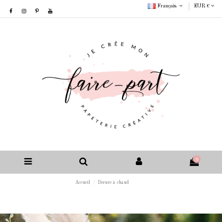
Français
EUR €
0
Accueil
Dorure à chaud