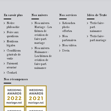
En savoir plus
Nos univers
Nos services
Idées de Texte
Notre
Nos univers
Retouches
Texte faire-
philosohie
Mariage - Les
photo
part
thèmes de
offertes
naissance
Foire aux
création de
questions
Nos
Texte faire-
faire-part
partenaires
part mariage
Mentions
mariage
légales
Nos vidéos
Nos univers
Conditions
Devis
Naissance -
générale de
Les thèmes de
vente
création de
Paiement
faire-part
sécurisé
naissance
Contact
Nos récompenses