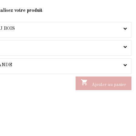
alisez votre produit
U BOIS
MANDE

Ajouter au panier