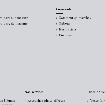
Commande
ire-part sur-mesure
Comment ça marche?
ire-part de mariage
Options
Nos papiers
Finitions
Nos services
Idées de Te
Les thèmes
Retouches photo offertes
Texte fai