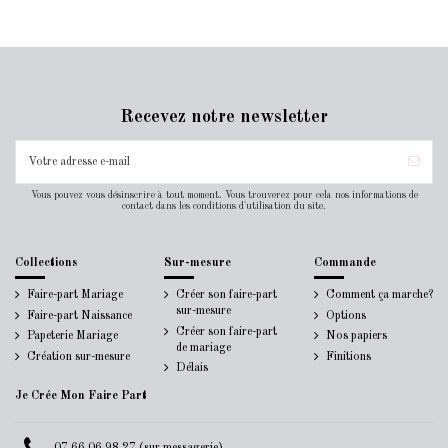
Recevez notre newsletter
Vous pouvez vous désinscrire à tout moment. Vous trouverez pour cela nos informations de
contact dans les conditions d'utilisation du site.
Collections
Sur-mesure
Commande
Faire-part Mariage
Créer son faire-part
Comment ça marche?
sur-mesure
Faire-part Naissance
Options
Créer son faire-part
Papeterie Mariage
Nos papiers
de mariage
Création sur-mesure
Finitions
Délais
Je Crée Mon Faire Part