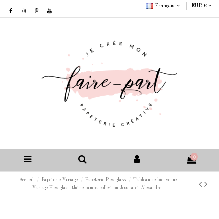
Français
EUR €
0
Accueil
Papeterie Mariage
Papeterie Plexiglass
Tableau de bienvenue
Mariage Plexiglas - thème pampa-collection Jessica et Alexandre