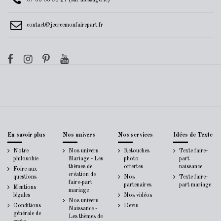
07 66 06 98 27 (sur messagerie)
contact@jecreemonfairepart.fr
En savoir plus
Nos univers
Nos services
Idées de Texte
Notre
Nos univers
Retouches
Texte faire-
philosohie
Mariage - Les
photo
part
thèmes de
offertes
naissance
Foire aux
création de
questions
Nos
Texte faire-
faire-part
partenaires
part mariage
Mentions
mariage
légales
Nos vidéos
Nos univers
Conditions
Devis
Naissance -
générale de
Les thèmes de