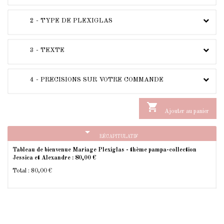
2 - TYPE DE PLEXIGLAS
3 - TEXTE
4 - PRECISIONS SUR VOTRE COMMANDE

Ajouter au panier
arrow_drop_down
RÉCAPITULATIF
Tableau de bienvenue Mariage Plexiglas - thème pampa-collection
Jessica et Alexandre :
80,00 €
Total :
80,00 €