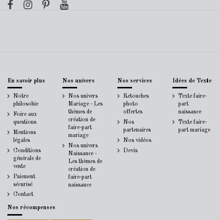
En savoir plus
Nos univers
Nos services
Idées de Texte
Notre
Nos univers
Retouches
Texte faire-
philosohie
Mariage - Les
photo
part
thèmes de
offertes
naissance
Foire aux
création de
questions
Nos
Texte faire-
faire-part
partenaires
part mariage
Mentions
mariage
légales
Nos vidéos
Nos univers
Conditions
Devis
Naissance -
générale de
Les thèmes de
vente
création de
Paiement
faire-part
sécurisé
naissance
Contact
Nos récompenses