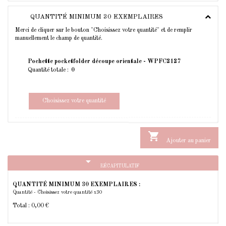
QUANTITÉ MINIMUM 30 EXEMPLAIRES
Merci de cliquer sur le bouton "Choisissez votre quantité" et de remplir
manuellement le champ de quantité.
Pochette pocketfolder découpe orientale - WPFC2127
Quantité totale :
Choisissez votre quantité

Ajouter au panier
arrow_drop_down
RÉCAPITULATIF
QUANTITÉ MINIMUM 30 EXEMPLAIRES :
Quantité - Choisissez votre quantité x30
Total :
0,00 €