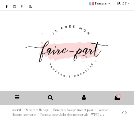
Français
EUR €
0
Accueil
Faire-part Mariage
Faire-part découpe laser et plexi
Pochette
découpe laser seule
Pochette pocketfolder découpe orientale - WPFC2127