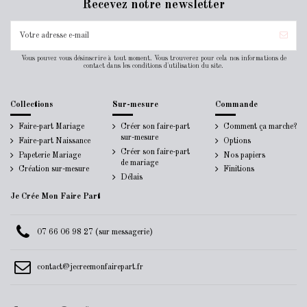
Recevez notre newsletter
Vous pouvez vous désinscrire à tout moment. Vous trouverez pour cela nos informations de
contact dans les conditions d'utilisation du site.
Collections
Sur-mesure
Commande
Faire-part Mariage
Créer son faire-part
Comment ça marche?
sur-mesure
Faire-part Naissance
Options
Créer son faire-part
Papeterie Mariage
Nos papiers
de mariage
Création sur-mesure
Finitions
Délais
Je Crée Mon Faire Part
07 66 06 98 27 (sur messagerie)
contact@jecreemonfairepart.fr