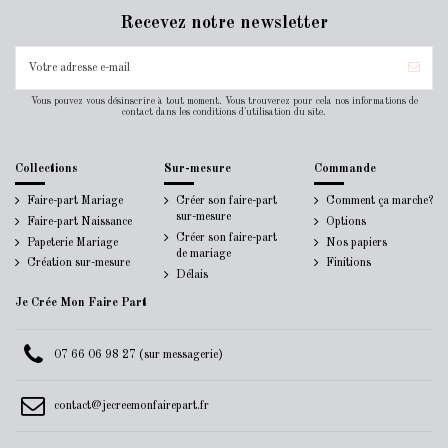
Recevez notre newsletter
Vous pouvez vous désinscrire à tout moment. Vous trouverez pour cela nos informations de
contact dans les conditions d'utilisation du site.
Collections
Sur-mesure
Commande
Faire-part Mariage
Créer son faire-part
Comment ça marche?
sur-mesure
Faire-part Naissance
Options
Créer son faire-part
Papeterie Mariage
Nos papiers
de mariage
Création sur-mesure
Finitions
Délais
Je Crée Mon Faire Part
07 66 06 98 27 (sur messagerie)
contact@jecreemonfairepart.fr