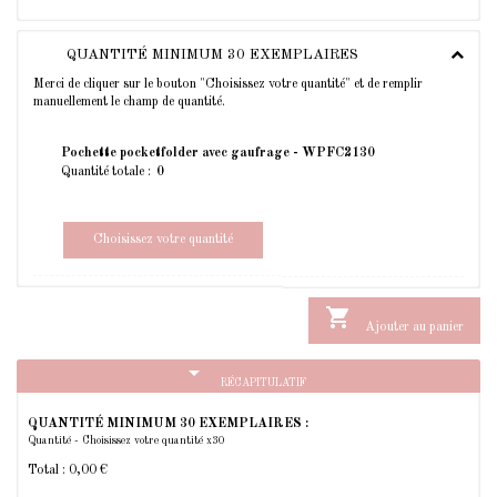
QUANTITÉ MINIMUM 30 EXEMPLAIRES
Merci de cliquer sur le bouton "Choisissez votre quantité" et de remplir
manuellement le champ de quantité.
Pochette pocketfolder avec gaufrage - WPFC2130
Quantité totale :
Choisissez votre quantité

Ajouter au panier
arrow_drop_down
RÉCAPITULATIF
QUANTITÉ MINIMUM 30 EXEMPLAIRES :
Quantité - Choisissez votre quantité x30
Total :
0,00 €