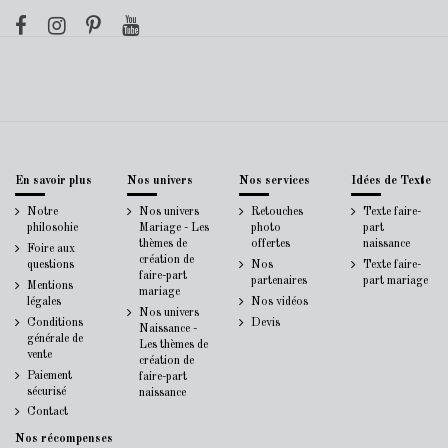
En savoir plus
Nos univers
Nos services
Idées de Texte
Notre
Nos univers
Retouches
Texte faire-
philosohie
Mariage - Les
photo
part
thèmes de
offertes
naissance
Foire aux
création de
questions
Nos
Texte faire-
faire-part
partenaires
part mariage
Mentions
mariage
légales
Nos vidéos
Nos univers
Conditions
Devis
Naissance -
générale de
Les thèmes de
vente
création de
Paiement
faire-part
sécurisé
naissance
Contact
Nos récompenses