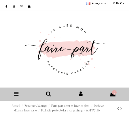
Français
EUR €
0
Accueil
Faire-part Mariage
Faire-part découpe laser et plexi
Pochette
découpe laser seule
Pochette pocketfolder avec gaufrage - WPFC2130