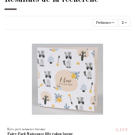
Pertinence
2
Faire-part naissance buromac
3,13 €
Faire-Part Naissance fille raton laveur