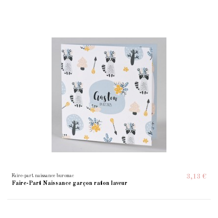
Faire-part naissance buromac
3,13 €
Faire-Part Naissance garçon raton laveur