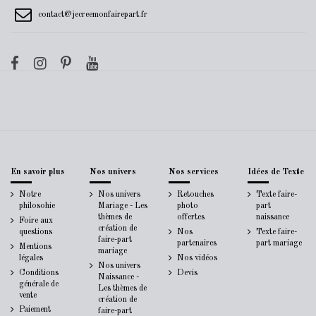
contact@jecreemonfairepart.fr
En savoir plus
Nos univers
Nos services
Idées de Texte
Notre
Nos univers
Retouches
Texte faire-
philosohie
Mariage - Les
photo
part
thèmes de
offertes
naissance
Foire aux
création de
questions
Nos
Texte faire-
faire-part
partenaires
part mariage
Mentions
mariage
légales
Nos vidéos
Nos univers
Conditions
Devis
Naissance -
générale de
Les thèmes de
vente
création de
Paiement
faire-part