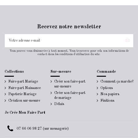
Recevez notre newsletter
Vous pouvez vous désinscrire à tout moment. Vous trouverez pour cela nos informations de
contact dans les conditions d'utilisation du site.
Collections
Sur-mesure
Commande
Faire-part Mariage
Créer son faire-part
Comment ça marche?
sur-mesure
Faire-part Naissance
Options
Créer son faire-part
Papeterie Mariage
Nos papiers
de mariage
Création sur-mesure
Finitions
Délais
Je Crée Mon Faire Part
07 66 06 98 27 (sur messagerie)