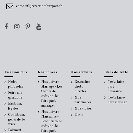
contact@jecreemonfairepart.fr
En savoir plus
Nos univers
Nos services
Idées de Texte
Notre
Nos univers
Retouches
Texte faire-
philosohie
Mariage - Les
photo
part
thèmes de
offertes
naissance
Foire aux
création de
questions
Nos
Texte faire-
faire-part
partenaires
part mariage
Mentions
mariage
légales
Nos vidéos
Nos univers
Conditions
Devis
Naissance -
générale de
Les thèmes de
vente
création de
Paiement
faire-part