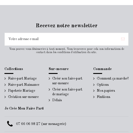
Recevez notre newsletter
Vous pouvez vous désinscrire à tout moment. Vous trouverez pour cela nos informations de
contact dans les conditions d'utilisation du site.
Collections
Sur-mesure
Commande
Faire-part Mariage
Créer son faire-part
Comment ça marche?
sur-mesure
Faire-part Naissance
Options
Créer son faire-part
Papeterie Mariage
Nos papiers
de mariage
Création sur-mesure
Finitions
Délais
Je Crée Mon Faire Part
07 66 06 98 27 (sur messagerie)