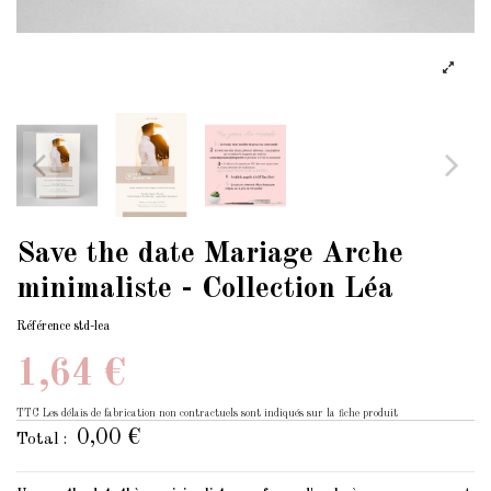
Save the date Mariage Arche
minimaliste - Collection Léa
Référence
std-lea
1,64 €
TTC
Les délais de fabrication non contractuels sont indiqués sur la fiche produit
0,00 €
Total :