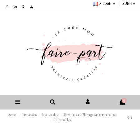
Français
EUR €
0
Accueil
Invitations
Save the date
Save the date Mariage Arche minimaliste
- Collection Léa