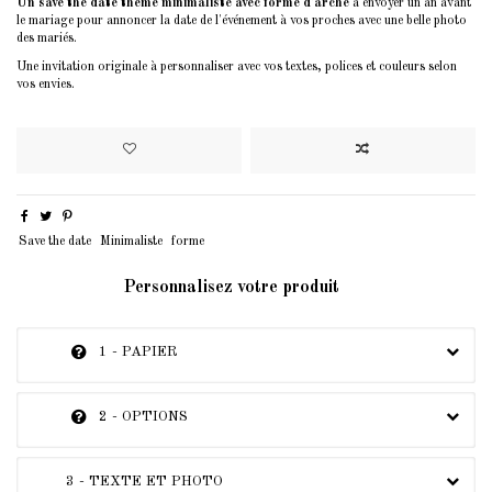
Un save the date thème minimaliste avec forme d'arche
à envoyer un an avant
le mariage pour annoncer la date de l'événement à vos proches avec une belle photo
des mariés.
Une invitation originale à personnaliser avec vos textes, polices et couleurs selon
vos envies.
Save the date
Minimaliste
forme
Personnalisez votre produit
1 - PAPIER
2 - OPTIONS
3 - TEXTE ET PHOTO