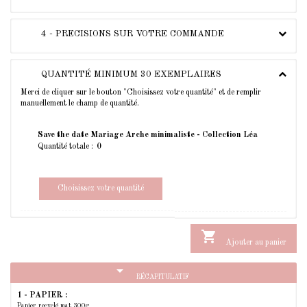
4 - PRECISIONS SUR VOTRE COMMANDE
QUANTITÉ MINIMUM 30 EXEMPLAIRES
Merci de cliquer sur le bouton "Choisissez votre quantité" et de remplir
manuellement le champ de quantité.
Save the date Mariage Arche minimaliste - Collection Léa
Quantité totale :
Choisissez votre quantité

Ajouter au panier
arrow_drop_down
RÉCAPITULATIF
1 - PAPIER :
Papier recyclé mat 300g