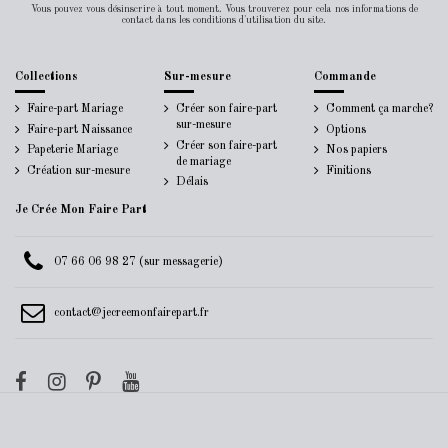
Vous pouvez vous désinscrire à tout moment. Vous trouverez pour cela nos informations de
contact dans les conditions d'utilisation du site.
Collections
Sur-mesure
Commande
Faire-part Mariage
Créer son faire-part
Comment ça marche?
sur-mesure
Faire-part Naissance
Options
Créer son faire-part
Papeterie Mariage
Nos papiers
de mariage
Création sur-mesure
Finitions
Délais
Je Crée Mon Faire Part
07 66 06 98 27 (sur messagerie)
contact@jecreemonfairepart.fr