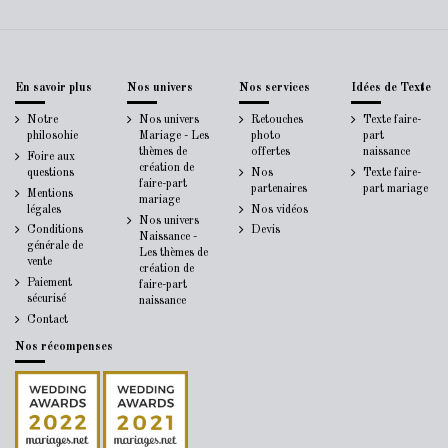
En savoir plus
Nos univers
Nos services
Idées de Texte
Notre
Nos univers
Retouches
Texte faire-
philosohie
Mariage - Les
photo
part
thèmes de
offertes
naissance
Foire aux
création de
questions
Nos
Texte faire-
faire-part
partenaires
part mariage
Mentions
mariage
légales
Nos vidéos
Nos univers
Conditions
Devis
Naissance -
générale de
Les thèmes de
vente
création de
Paiement
faire-part
sécurisé
naissance
Contact
Nos récompenses