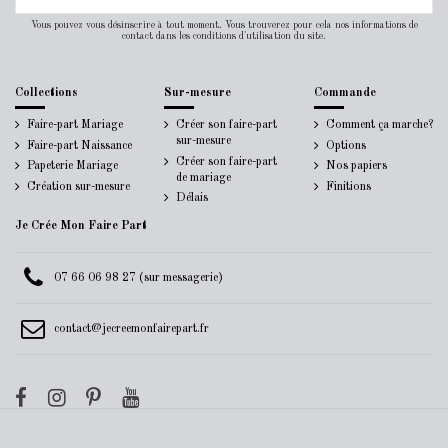
Vous pouvez vous désinscrire à tout moment. Vous trouverez pour cela nos informations de
contact dans les conditions d'utilisation du site.
Collections
Sur-mesure
Commande
Faire-part Mariage
Créer son faire-part
Comment ça marche?
sur-mesure
Faire-part Naissance
Options
Créer son faire-part
Papeterie Mariage
Nos papiers
de mariage
Création sur-mesure
Finitions
Délais
Je Crée Mon Faire Part
07 66 06 98 27 (sur messagerie)
contact@jecreemonfairepart.fr