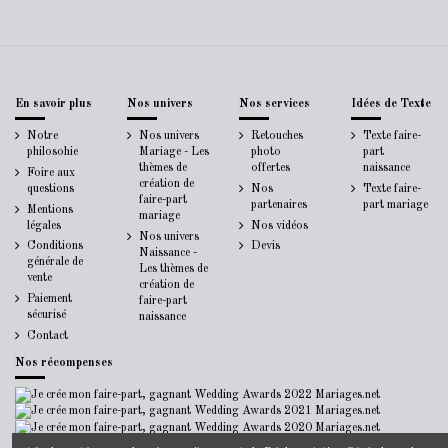
En savoir plus
Nos univers
Nos services
Idées de Texte
Notre
Nos univers
Retouches
Texte faire-
philosohie
Mariage - Les
photo
part
thèmes de
offertes
naissance
Foire aux
création de
questions
Nos
Texte faire-
faire-part
partenaires
part mariage
Mentions
mariage
légales
Nos vidéos
Nos univers
Conditions
Devis
Naissance -
générale de
Les thèmes de
vente
création de
Paiement
faire-part
sécurisé
naissance
Contact
Nos récompenses