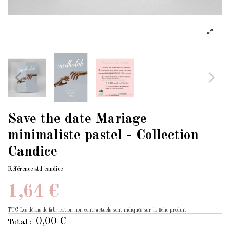
Save the date Mariage
minimaliste pastel - Collection
Candice
Référence
std-candice
1,64 €
TTC
Les délais de fabrication non contractuels sont indiqués sur la fiche produit
0,00 €
Total :