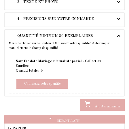
3 - TEXTE ET PHOTO
4 - PRECISIONS SUR VOTRE COMMANDE
QUANTITÉ MINIMUM 30 EXEMPLAIRES
Merci de cliquer sur le bouton "Choisissez votre quantité" et de remplir
manuellement le champ de quantité.
Save the date Mariage minimaliste pastel - Collection
Candice
Quantité totale :
Choisissez votre quantité

Ajouter au panier
arrow_drop_down
RÉCAPITULATIF
1 - PAPIER :