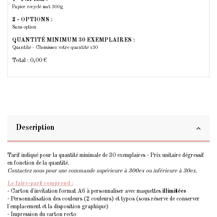
Papier recyclé mat 300g
2 - OPTIONS :
Sans option
QUANTITÉ MINIMUM 30 EXEMPLAIRES :
Quantité - Choisissez votre quantité x30
Total :
0,00 €
Description
Tarif indiqué pour la quantité minimale de 30 exemplaires - Prix unitaire dégressif
en fonction de la quantité.
Contactez nous pour une commande supérieure à 300ex ou inférieure à 30ex.
Le faire-part comprend :
- Carton d'invitation format A6 à personnaliser avec maquettes
illimitées
- Personnalisation des couleurs (2 couleurs) et typos (sous réserve de conserver
l'emplacement et la disposition graphique)
- Impression du carton recto