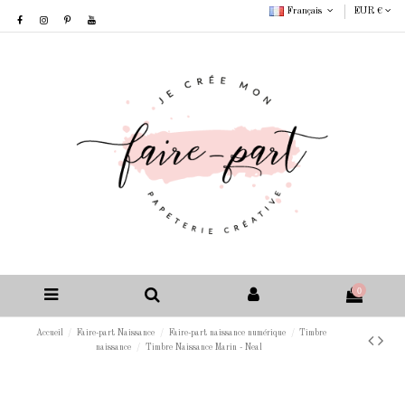
Français
EUR €
0
Accueil
Faire-part Naissance
Faire-part naissance numérique
Timbre
naissance
Timbre Naissance Marin - Neal