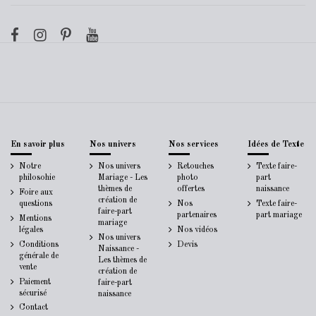
En savoir plus
Nos univers
Nos services
Idées de Texte
Notre
Nos univers
Retouches
Texte faire-
philosohie
Mariage - Les
photo
part
thèmes de
offertes
naissance
Foire aux
création de
questions
Nos
Texte faire-
faire-part
partenaires
part mariage
Mentions
mariage
légales
Nos vidéos
Nos univers
Conditions
Devis
Naissance -
générale de
Les thèmes de
vente
création de
Paiement
faire-part
sécurisé
naissance
Contact