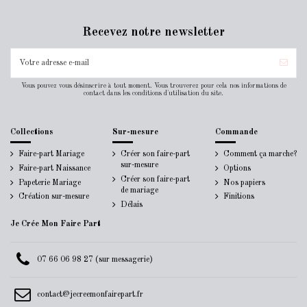
Recevez notre newsletter
Vous pouvez vous désinscrire à tout moment. Vous trouverez pour cela nos informations de
contact dans les conditions d'utilisation du site.
Collections
Sur-mesure
Commande
Faire-part Mariage
Créer son faire-part
Comment ça marche?
sur-mesure
Faire-part Naissance
Options
Créer son faire-part
Papeterie Mariage
Nos papiers
de mariage
Création sur-mesure
Finitions
Délais
Je Crée Mon Faire Part
07 66 06 98 27 (sur messagerie)
contact@jecreemonfairepart.fr